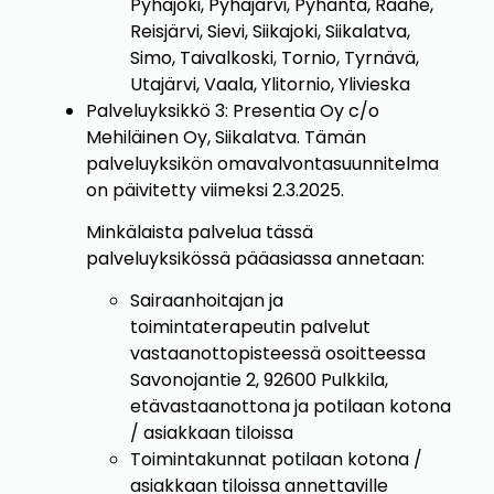
Pyhäjoki, Pyhäjärvi, Pyhäntä, Raahe,
Reisjärvi, Sievi, Siikajoki, Siikalatva,
Simo, Taivalkoski, Tornio, Tyrnävä,
Utajärvi, Vaala, Ylitornio, Ylivieska
Palveluyksikkö 3: Presentia Oy c/o
Mehiläinen Oy, Siikalatva. Tämän
palveluyksikön omavalvontasuunnitelma
on päivitetty viimeksi 2.3.2025.
Minkälaista palvelua tässä
palveluyksikössä pääasiassa annetaan:
Sairaanhoitajan ja
toimintaterapeutin palvelut
vastaanottopisteessä osoitteessa
Savonojantie 2, 92600 Pulkkila,
etävastaanottona ja potilaan kotona
/ asiakkaan tiloissa
Toimintakunnat potilaan kotona /
asiakkaan tiloissa annettaville