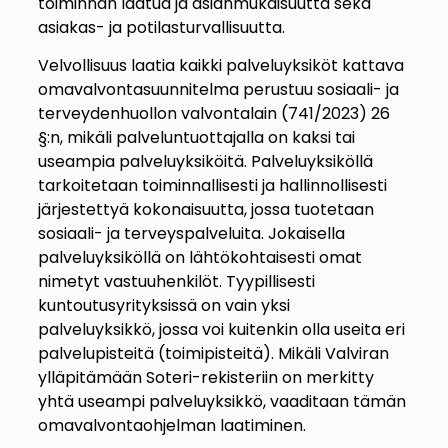
toiminnan laatua ja asianmukaisuutta sekä
asiakas- ja potilasturvallisuutta.
Velvollisuus laatia kaikki palveluyksiköt kattava
omavalvontasuunnitelma perustuu sosiaali- ja
terveydenhuollon valvontalain (741/2023) 26
§:n, mikäli palveluntuottajalla on kaksi tai
useampia palveluyksiköitä. Palveluyksiköllä
tarkoitetaan toiminnallisesti ja hallinnollisesti
järjestettyä kokonaisuutta, jossa tuotetaan
sosiaali- ja terveyspalveluita. Jokaisella
palveluyksiköllä on lähtökohtaisesti omat
nimetyt vastuuhenkilöt. Tyypillisesti
kuntoutusyrityksissä on vain yksi
palveluyksikkö, jossa voi kuitenkin olla useita eri
palvelupisteitä (toimipisteitä). Mikäli Valviran
ylläpitämään Soteri-rekisteriin on merkitty
yhtä useampi palveluyksikkö, vaaditaan tämän
omavalvontaohjelman laatiminen.