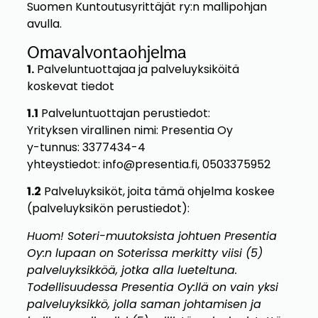
Suomen Kuntoutusyrittäjät ry:n mallipohjan
avulla.
Omavalvontaohjelma
1.
Palveluntuottajaa ja palveluyksiköitä
koskevat tiedot
1.1
Palveluntuottajan perustiedot:
Yrityksen virallinen nimi: Presentia Oy
y-tunnus: 3377434-4
yhteystiedot: info@presentia.fi, 0503375952
1.2
Palveluyksiköt, joita tämä ohjelma koskee
(palveluyksikön perustiedot):
Huom! Soteri-muutoksista johtuen Presentia
Oy:n lupaan on Soterissa merkitty viisi (5)
palveluyksikköä, jotka alla lueteltuna.
Todellisuudessa Presentia Oy:llä on vain yksi
palveluyksikkö, jolla saman johtamisen ja