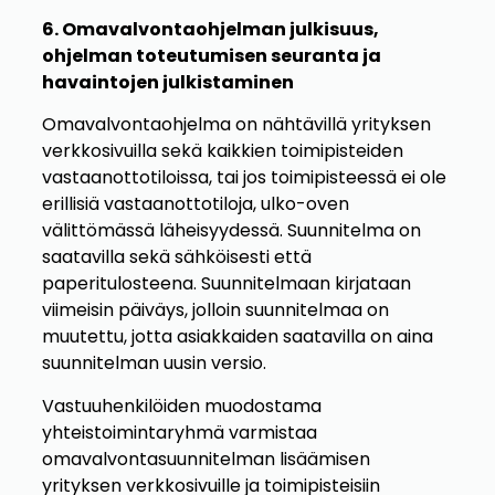
6. Omavalvontaohjelman julkisuus,
ohjelman toteutumisen seuranta ja
havaintojen julkistaminen
Omavalvontaohjelma on nähtävillä yrityksen
verkkosivuilla sekä kaikkien toimipisteiden
vastaanottotiloissa, tai jos toimipisteessä ei ole
erillisiä vastaanottotiloja, ulko-oven
välittömässä läheisyydessä. Suunnitelma on
saatavilla sekä sähköisesti että
paperitulosteena. Suunnitelmaan kirjataan
viimeisin päiväys, jolloin suunnitelmaa on
muutettu, jotta asiakkaiden saatavilla on aina
suunnitelman uusin versio.
Vastuuhenkilöiden muodostama
yhteistoimintaryhmä varmistaa
omavalvontasuunnitelman lisäämisen
yrityksen verkkosivuille ja toimipisteisiin