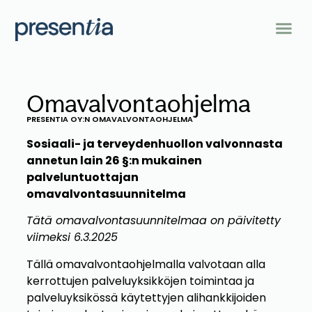
Palvelut & valmennukset
Koulutukset & konsultointi
Omavalvontaohjelma
PRESENTIA OY:N OMAVALVONTAOHJELMA
Sosiaali- ja terveydenhuollon valvonnasta
annetun lain 26 §:n mukainen
palveluntuottajan
omavalvontasuunnitelma
Tätä omavalvontasuunnitelmaa on päivitetty
viimeksi 6.3.2025
Tällä omavalvontaohjelmalla valvotaan alla
kerrottujen palveluyksikköjen toimintaa ja
palveluyksikössä käytettyjen alihankkijoiden