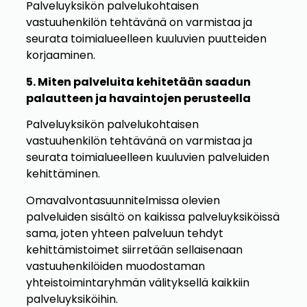
Palveluyksikön palvelukohtaisen
vastuuhenkilön tehtävänä on varmistaa ja
seurata toimialueelleen kuuluvien puutteiden
korjaaminen.
5. Miten palveluita kehitetään saadun
palautteen ja havaintojen perusteella
Palveluyksikön palvelukohtaisen
vastuuhenkilön tehtävänä on varmistaa ja
seurata toimialueelleen kuuluvien palveluiden
kehittäminen.
Omavalvontasuunnitelmissa olevien
palveluiden sisältö on kaikissa palveluyksiköissä
sama, joten yhteen palveluun tehdyt
kehittämistoimet siirretään sellaisenaan
vastuuhenkilöiden muodostaman
yhteistoimintaryhmän välityksellä kaikkiin
palveluyksiköihin.