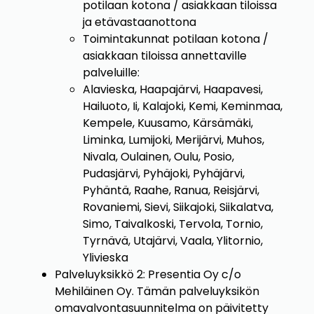
potilaan kotona / asiakkaan tiloissa
ja etävastaanottona
Toimintakunnat potilaan kotona /
asiakkaan tiloissa annettaville
palveluille:
Alavieska, Haapajärvi, Haapavesi,
Hailuoto, Ii, Kalajoki, Kemi, Keminmaa,
Kempele, Kuusamo, Kärsämäki,
Liminka, Lumijoki, Merijärvi, Muhos,
Nivala, Oulainen, Oulu, Posio,
Pudasjärvi, Pyhäjoki, Pyhäjärvi,
Pyhäntä, Raahe, Ranua, Reisjärvi,
Rovaniemi, Sievi, Siikajoki, Siikalatva,
Simo, Taivalkoski, Tervola, Tornio,
Tyrnävä, Utajärvi, Vaala, Ylitornio,
Ylivieska
Palveluyksikkö 2: Presentia Oy c/o
Mehiläinen Oy. Tämän palveluyksikön
omavalvontasuunnitelma on päivitetty