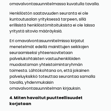
omavalvontasuunnitelmassa kuvatulla tavalla.
Henkilöstön saatavuuden seuranta ei ole
kuntoutusalan yrityksessä tarpeen, sillä
erillisistä henkilöstömitoituksista ei ole laissa
yritystä sitovia määräyksiä.
Eri omavalvontasuunnitelmissa kirjatut
menetelmät edellä mainittujen seikkojen
seuraamiseksi yhteensovitetaan
palvelukohtaisten vastuuhenkilöiden
muodostaman yhteistoimintaryhmän
toimesta. Lähtökohtana on, että jokainen
palveluyksikkö toteuttaa seurantaa samalla
tavalla, yhdenmukaisin
omavalvontasuunnitelman kirjauksin.
4. Miten havaitut puutteellisuudet
korjataan