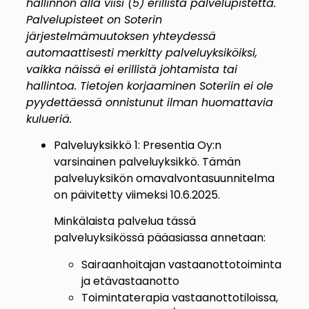
hallinnon alla viisi (5) erillistä palvelupistettä.
Palvelupisteet on Soterin
järjestelmämuutoksen yhteydessä
automaattisesti merkitty palveluyksiköiksi,
vaikka näissä ei erillistä johtamista tai
hallintoa. Tietojen korjaaminen Soteriin ei ole
pyydettäessä onnistunut ilman huomattavia
kulueriä.
Palveluyksikkö 1: Presentia Oy:n
varsinainen palveluyksikkö. Tämän
palveluyksikön omavalvontasuunnitelma
on päivitetty viimeksi 10.6.2025.
Minkälaista palvelua tässä
palveluyksikössä pääasiassa annetaan:
Sairaanhoitajan vastaanottotoiminta
ja etävastaanotto
Toimintaterapia vastaanottotiloissa,