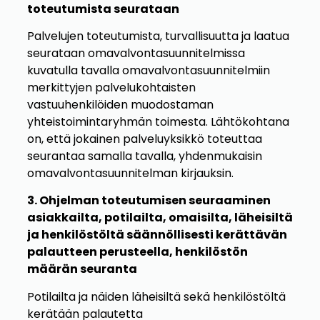
toteutumista seurataan
Palvelujen toteutumista, turvallisuutta ja laatua
seurataan omavalvontasuunnitelmissa
kuvatulla tavalla omavalvontasuunnitelmiin
merkittyjen palvelukohtaisten
vastuuhenkilöiden muodostaman
yhteistoimintaryhmän toimesta. Lähtökohtana
on, että jokainen palveluyksikkö toteuttaa
seurantaa samalla tavalla, yhdenmukaisin
omavalvontasuunnitelman kirjauksin.
3. Ohjelman toteutumisen seuraaminen
asiakkailta, potilailta, omaisilta, läheisiltä
ja henkilöstöltä säännöllisesti kerättävän
palautteen perusteella, henkilöstön
määrän seuranta
Potilailta ja näiden läheisiltä sekä henkilöstöltä
kerätään palautetta