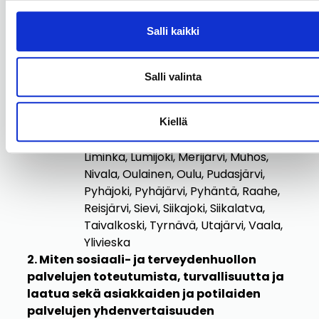
vastaanottopisteessä osoitteessa
Keinontie 12, 92500 Rantsila,
Salli kaikki
etävastaanottona ja potilaan kotona
/ asiakkaan tiloissa
Toimintakunnat potilaan kotona /
Salli valinta
asiakkaan tiloissa annettaville
palveluille: Alavieska, Haapajärvi,
Haapavesi, Hailuoto, Ii, Kalajoki,
Kiellä
Kempele, Kuusamo, Kärsämäki,
Liminka, Lumijoki, Merijärvi, Muhos,
Nivala, Oulainen, Oulu, Pudasjärvi,
Pyhäjoki, Pyhäjärvi, Pyhäntä, Raahe,
Reisjärvi, Sievi, Siikajoki, Siikalatva,
Taivalkoski, Tyrnävä, Utajärvi, Vaala,
Ylivieska
2. Miten sosiaali- ja terveydenhuollon
palvelujen toteutumista, turvallisuutta ja
laatua sekä asiakkaiden ja potilaiden
palvelujen yhdenvertaisuuden