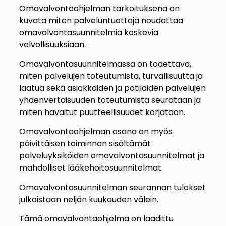
Omavalvontaohjelman tarkoituksena on
kuvata miten palveluntuottaja noudattaa
omavalvontasuunnitelmia koskevia
velvollisuuksiaan.
Omavalvontasuunnitelmassa on todettava,
miten palvelujen toteutumista, turvallisuutta ja
laatua sekä asiakkaiden ja potilaiden palvelujen
yhdenvertaisuuden toteutumista seurataan ja
miten havaitut puutteellisuudet korjataan.
Omavalvontaohjelman osana on myös
päivittäisen toiminnan sisältämät
palveluyksiköiden omavalvontasuunnitelmat ja
mahdolliset lääkehoitosuunnitelmat.
Omavalvontasuunnitelman seurannan tulokset
julkaistaan neljän kuukauden välein.
Tämä omavalvontaohjelma on laadittu