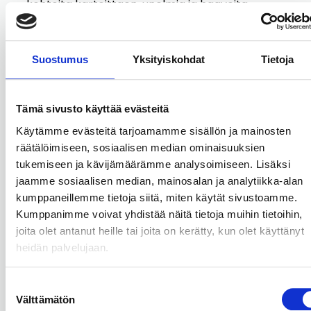
kohteita kartoittaen, unelmia ja haaveita
pohtien. Usein vielä osin jäsentymättömiä
haaveita ja ajatuksia voi olla vaikea pukea
sanoiksi. Jos matkan varrelle on sattunut
Suostumus
Yksityiskohdat
Tietoja
epäonnea ja umpikujia, omien haaveiden
sanoittaminen ja niitä kohti kulkeminen voi olla
pelottavaakin. Silloin kouluttautuneen
Tämä sivusto käyttää evästeitä
valmentajan tuki näiden asioiden
Käytämme evästeitä tarjoamamme sisällön ja mainosten
sanoittamiseksi ja pelon hälventämiseksi voi
räätälöimiseen, sosiaalisen median ominaisuuksien
tukea nuorta.
tukemiseen ja kävijämäärämme analysoimiseen. Lisäksi
jaamme sosiaalisen median, mainosalan ja analytiikka-alan
kumppaneillemme tietoja siitä, miten käytät sivustoamme.
Konkreettista tukea arkeen
Kumppanimme voivat yhdistää näitä tietoja muihin tietoihin,
joita olet antanut heille tai joita on kerätty, kun olet käyttänyt
heidän palvelujaan.
Suostumuksen
Nuori voi valmentajan tuella vahvistaa taitojaan
Välttämätön
valinta
myös konkreettisissa arkeen, elämänhallintaan