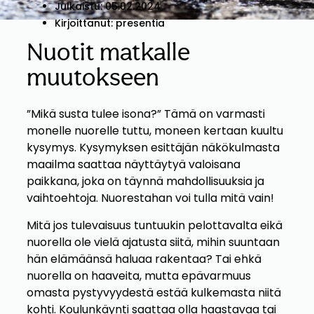
Julkaistu:
05.02.2024
Kirjoittanut:
presentia
Nuotit matkalle
muutokseen
”Mikä susta tulee isona?” Tämä on varmasti
monelle nuorelle tuttu, moneen kertaan kuultu
kysymys. Kysymyksen esittäjän näkökulmasta
maailma saattaa näyttäytyä valoisana
paikkana, joka on täynnä mahdollisuuksia ja
vaihtoehtoja. Nuorestahan voi tulla mitä vain!
Mitä jos tulevaisuus tuntuukin pelottavalta eikä
nuorella ole vielä ajatusta siitä, mihin suuntaan
hän elämäänsä haluaa rakentaa? Tai ehkä
nuorella on haaveita, mutta epävarmuus
omasta pystyvyydestä estää kulkemasta niitä
kohti. Koulunkäynti saattaa olla haastavaa tai