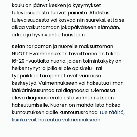
koulu on jäänyt kesken ja kysymykset
tulevaisuudesta tuovat paineita. Ahdistus
tulevaisuudesta voi kasvaa niin suureksi, että se
alkaa vaikuttamaan jokapäiväiseen elämään,
arkea ja hyvinvointia haastaen.
Kelan tarjoaman ja nuorelle maksuttoman
NUOTTI-valmennuksen tavoitteena on tukea
16-29 -vuotiaita nuoria, joiden toimintakyky on
heikentynyt ja joilla ei ole opiskelu- tai
työpaikkaa tai opinnot ovat vaarassa
keskeytyä. Valmennukseen voi hakeutua ilman
lääkärinlausuntoa tai diagnoosia. Olemassa
oleva diagnoosi ei ole este valmennukseen
hakeutumiselle. Nuoren on mahdollista hakea
kuntoutuksen ajalle kuntoutusrahaa.
Lue täältä,
kuinka voit hakeutua valmennukseen.